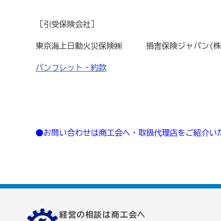
［引受保険会社］
いしかわ商工会のインボイス広報
東京海上日動火災保険㈱ 損害保険ジャパン(株
採用情報
パンフレット・約款
●お問い合わせは商工会へ・取扱代理店をご紹介い
経営の相談は商工会へ