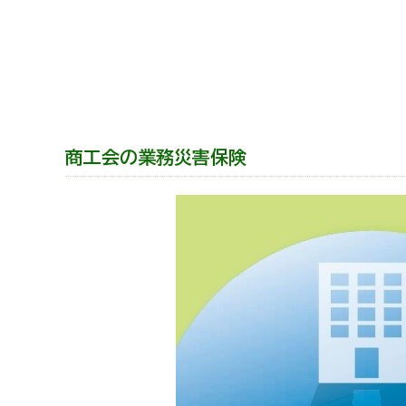
商工会の共済・保険
一つの掛金で貯蓄・生命保障・融資の3つの備え（商工
石川県中小企業共済協同組合(傷害共済・自動車事故費
取引先の破たんによる連鎖倒産を防ぐ（中小企業倒産防
商工会の業務災害保険
病気やケガで働けない場合の所得を補償（休業補償制度
万が一の「労働災害」と使用者賠償補償がセットの保険
海外での知財係争による経営リスクから皆様をお守りし
情報漏えいリスクの備えに（情報漏えい保険）
商工会のサービス
経理・記帳代行
[商工会員限定]初期費用も月額料金