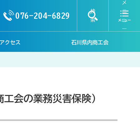
メ
検
ニ
076-204-6829
索
ュ
ー
アクセス
石川県内商工会
商工会の業務災害保険）