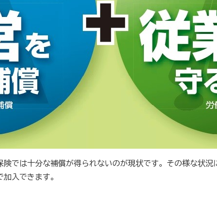
販売士）検定試験
商工会の支援事例～
保険では十分な補償が得られないのが現状です。その様な状況
について
女性部について
で加入できます。