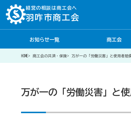
経営の相談は商工会へ
羽咋市商工会
お知らせ一覧
商工会
経営相談は商工会に
HOME
商工会の共済・保険
万が一の「労働災害」と使用者賠
補助金・助成金一覧
万が一の「労働災害」と使
商工会が扱う融資・金融制度
令和6年能登半島地震等災害に関する支援情報