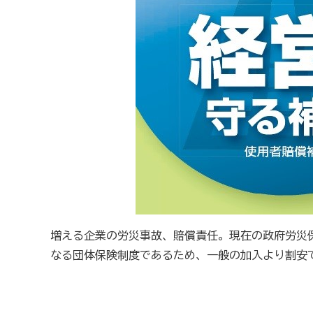
商工会が扱う検定
全国商工会珠算検定試験
リテールマーケティング（
石川県内の商工会の支援事例
行きます・聞きます・提案します そして伴走します～
会報「商工かが．のと」
商工会
増える企業の労災事故、賠償責任。現在の政府労災
目的
事業内容
商工会のあゆみ（沿革）
青年部
なる団体保険制度であるため、一般の加入より割安
セミナー・講習会情報