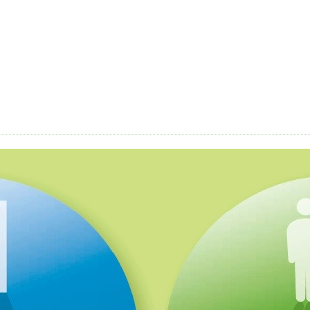
貯蓄共済）
死亡保険金(最高6千万円)の掛捨共済・福祉共済
用共済）
従業員の退職金共済制度
経営者の退職金制度（
止共済）
海外PL保険(国内補償は、ビジネス総合保険へ）
）
全国商工会連合会会員福祉共済「がん」重点補償
（商工会の業務災害保険）
ます（海外知財訴訟費用保険制度）
事業活動のリスクを全
も0円!「グーペ」なら、ホームページが無料で作れます。
メ