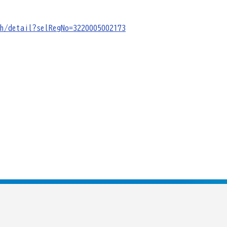
h/detail?selRegNo=3220005002173
販売士）検定試験
商工会の支援事例～
について
女性部について