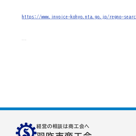
商工会が扱う検定
https://www.invoice-kohyo.nta.go.jp/regno-searc
全国商工会珠算検定試験
リテールマーケティング（
石川県内の商工会の支援事例
行きます・聞きます・提案します そして伴走します～
会報「商工かが．のと」
商工会
目的
事業内容
商工会のあゆみ（沿革）
青年部
経営の相談は商工会へ
セミナー・講習会情報