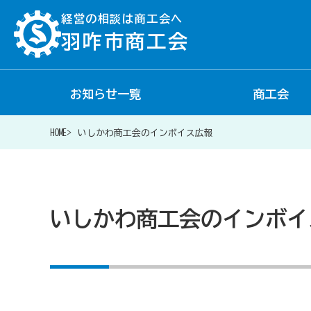
経営の相談は商工会へ
羽咋市商工会
お知らせ一覧
商工会
経営相談は商工会に
HOME
いしかわ商工会のインボイス広報
補助金・助成金一覧
いしかわ商工会のインボイ
商工会が扱う融資・金融制度
令和6年能登半島地震等災害に関する支援情報