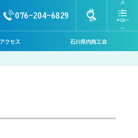
メ
検
ニ
076-204-6829
索
ュ
ー
アクセス
石川県内商工会