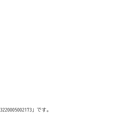
「生命」保障
小規模企業共済）
て備えた保険（ビジネス総合保険）
05002173」です。
リットがいっぱい、労働保険事務