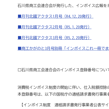
石川県商工会連合会が発行した、インボイス広報を
商工会の共済・保険
■月刊北國アクタス1月号（R4.12.20発行）
一つの掛金で貯蓄・生命保障・融資の3つの備え（商工
石川県中小企業共済協同組合(傷害共済・自動車事故費
■月刊北國アクタス2月号（R5.1.20発行）
取引先の破たんによる連鎖倒産を防ぐ（中小企業倒産防
■月刊北國アクタス3月号（R5.2.20発行）
病気やケガで働けない場合の所得を補償（休業補償制度
■商工かがのと3月号別冊「インボイスこれ一冊でまる
万が一の「労働災害」と使用者賠償補償がセットの保険
海外での知財係争による経営リスクから皆様をお守りし
□石川県商工会連合会のインボイス登録番号につい
情報漏えいリスクの備えに（情報漏えい保険）
消費税インボイス制度の開始に伴い、仕入税額控除のため
商工会のサービス
本登録番号は、以下の国税庁の適格請求書発行事業
経理・記帳代行
[商工会員限定]初期費用も月額料金
【インボイス制度 適格請求書発行事業者公表サイ