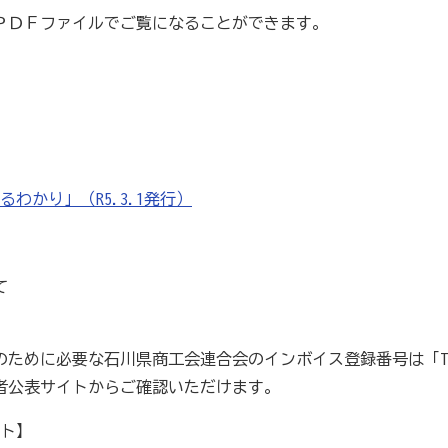
ＰＤＦファイルでご覧になることができます。
貯蓄共済）
死亡保険金(最高6千万円)の掛捨共済・福祉共済
用共済）
従業員の退職金共済制度
経営者の退職金制度（
止共済）
海外PL保険(国内補償は、ビジネス総合保険へ）
）
全国商工会連合会会員福祉共済「がん」重点補償
わかり」（R5.3.1発行）
（商工会の業務災害保険）
ます（海外知財訴訟費用保険制度）
事業活動のリスクを全
て
に必要な石川県商工会連合会のインボイス登録番号は「T32200
者公表サイトからご確認いただけます。
も0円!「グーペ」なら、ホームページが無料で作れます。
メ
ト】