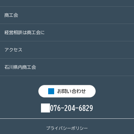
商工会
商工会
目的
事業内容
商工会のあゆみ（沿革）
青年部について
女性部について
経営相談は商工会に
セミナー・講習会情報
アクセス
石川県内商工会
いしかわ商工会のインボイス広報
採用情報
お問い合わせ
076-204-6829
プライバシーポリシー