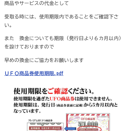
商品やサービスの代金として
受取る時には、使用期限内であることをご確認下さ
商工会の共済・保険
い。
一つの掛金で貯蓄・生命保障・融資の3つの備え（商工
貯蓄共済）
また 換金についても期限（発行日より６カ月以内）
を設けておりますので
死亡保険金(最高6千万円)の掛捨共済・福祉共済「生
命」保障
早めの換金にご協力をお願いします
石川県中小企業共済協同組合(傷害共済・自動車事故費
ＵＦＯ商品券使用期限.pdf
用共済）
従業員の退職金共済制度
経営者の退職金制度（小規模企業共済）
取引先の破たんによる連鎖倒産を防ぐ（中小企業倒産防
止共済）
海外PL保険(国内補償は、ビジネス総合保険へ）