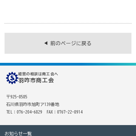
[商工会員限定]初期費用も月額料金も0円!「グーペ」な
ら、ホームページが無料で作れます。
メリットがいっぱい、労働保険事務
商工会が扱う検定
前のページに戻る
全国商工会珠算検定試験
リテールマーケティング（販売士）検定試験
経営の相談は商工会へ
羽咋市商工会
石川県内の商工会の支援事例
行きます・聞きます・提案します そして伴走します～
〒925-8585
商工会の支援事例～
石川県羽咋市旭町ア139番地
TEL：076-204-6829
FAX：0767-22-8914
会報「商工かが．のと」
お知らせ一覧