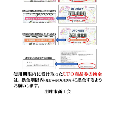
病気やケガで働けない場合の所得を補償（休業補償制
度）
全国商工会連合会会員福祉共済「がん」重点補償
万が一の「労働災害」と使用者賠償補償がセットの保険
（商工会の業務災害保険）
海外での知財係争による経営リスクから皆様をお守りし
ます（海外知財訴訟費用保険制度）
事業活動のリスクを全て備えた保険（ビジネス総合保
険）
情報漏えいリスクの備えに（情報漏えい保険）
商工会のサービス
経理・記帳代行