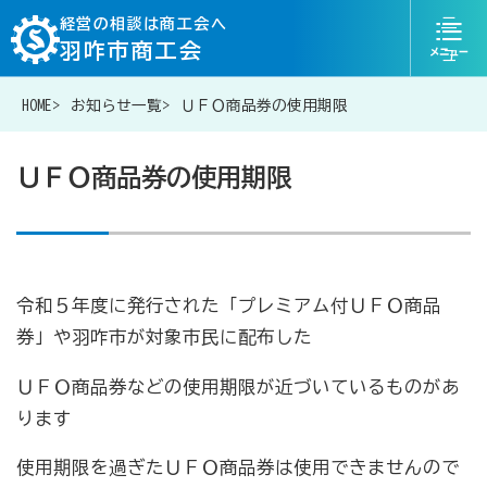
ニ
経営の相談は商工会へ
羽咋市商工会
ュ
ー
HOME
お知らせ一覧
ＵＦＯ商品券の使用期限
076-204-6829
お問い合わせ
ＵＦＯ商品券の使用期限
経営相談は商工会に
令和５年度に発行された「プレミアム付ＵＦＯ商品
券」や羽咋市が対象市民に配布した
補助金・助成金一覧
ＵＦＯ商品券などの使用期限が近づいているものがあ
商工会が扱う融資・金融制度
ります
使用期限を過ぎたＵＦＯ商品券は使用できませんので
令和6年能登半島地震等災害に関する支援情報